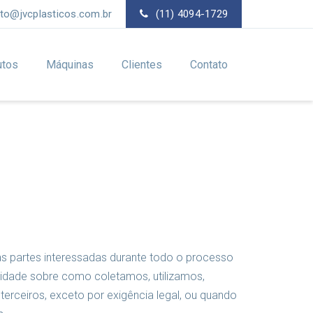
to@jvcplasticos.com.br
(11) 4094-1729
utos
Máquinas
Clientes
Contato
 partes interessadas durante todo o processo
cidade sobre como coletamos, utilizamos,
rceiros, exceto por exigência legal, ou quando