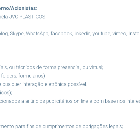
rno/Acionistas:
l pela JVC PLÁSTICOS
 blog, Skype, WhatsApp, facebook, linkedin, youtube, vimeo, Ins
s, ou técnicos de forma presencial, ou virtual;
folders, formulários)
e qualquer interação eletrônica possível.
icos);
ionados a anúncios publicitários on-line e com base nos intere
amento para fins de cumprimentos de obrigações legais;