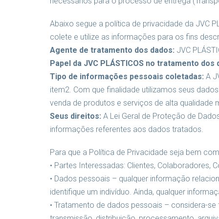
necessários para o processo de entrega (Transpo
Abaixo segue a política de privacidade da JVC 
colete e utilize as informações para os fins desc
Agente de tratamento dos dados:
JVC PLÁST
Papel da JVC PLÁSTICOS no tratamento dos 
Tipo de informações pessoais coletadas:
A JV
item2. Com que finalidade utilizamos seus dados
venda de produtos e serviços de alta qualidade
Seus direitos:
A Lei Geral de Proteção de Dados 
informações referentes aos dados tratados.
Para que a Política de Privacidade seja bem com
• Partes Interessadas: Clientes, Colaboradores,
• Dados pessoais – qualquer informação relacio
identifique um indivíduo. Ainda, qualquer inform
• Tratamento de dados pessoais – considera-se t
transmissão, distribuição, processamento, arqui