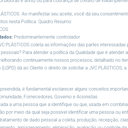
rtadoras e afins) ou para cobrança de crédito de inadimplente
PLÁSTICOS. Ao manifestar seu aceite, você dá seu consentimen
ritos nesta Política. Quadro Resumo:
ICOS
dados:
Predominantemente controlador
C PLÁSTICOS coleta as informações das partes interessadas p
 pessoais? Para atender a política da Qualidade que é atender 
 melhorando continuamente nossos processos, detalhado no ite
(LGPD) dá ao Cliente o direito de solicitar a JVC PLÁSTICOS, 
preendida, é fundamental esclarecer alguns conceitos importan
 Comunidade, Fornecedores, Governo e Acionistas.
nada a uma pessoa que a identifique ou que, usada em combin
ação por meio da qual seja possível identificar uma pessoa ou e
ratamento de dado pessoal a coleta, produção, recepção, class
vamento, armazenamento, eliminação, avaliação ou controle da 