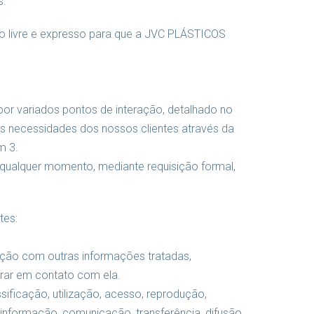
s.
to livre e expresso para que a JVC PLÁSTICOS
or variados pontos de interação, detalhado no
as necessidades dos nossos clientes através da
m 3.
a qualquer momento, mediante requisição formal,
tes:
ação com outras informações tratadas,
ntrar em contato com ela.
ificação, utilização, acesso, reprodução,
informação, comunicação, transferência, difusão