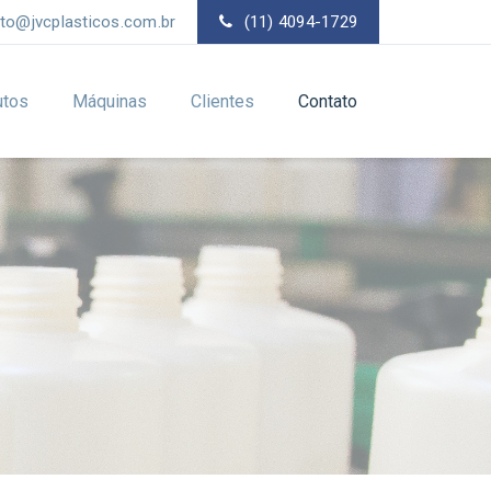
to@jvcplasticos.com.br
(11) 4094-1729
utos
Máquinas
Clientes
Contato