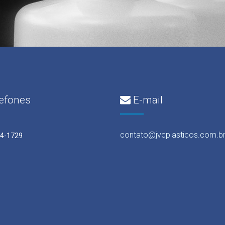
efones
E-mail
contato@jvcplasticos.com.b
94-1729