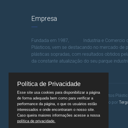
Empresa
Fundada em 1987,
a JVC
Industria e Comercio 
Plásticos, vem se destacando no mercado de 
plásticas sopradas, com resultados obtidos pe
da constante atualização do seu parque industria
Política de Privacidade
Esse site usa cookies para disponibilizar a página
©Copyright 2018 JVC Embalagens e Produtos Plástic
de forma adequada bem como para verificar a
Todos os direitos reservados. Desenvolvido por
Ter
performance da página, o que os usuários estão
Consultoria
interessados e onde encontraram o nosso site.
Caso queira maiores informações acesse a nossa
política de privacidade.